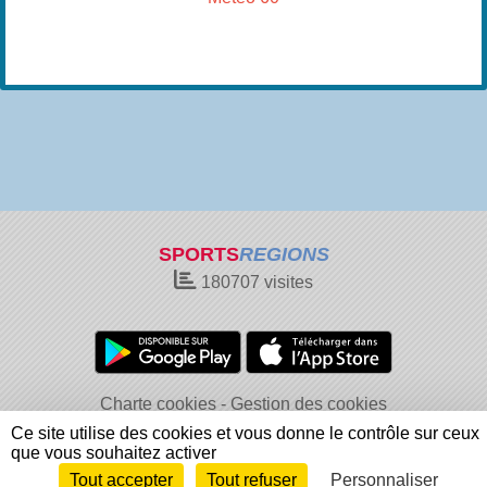
SPORTS
REGIONS
180707
visites
Charte cookies
Gestion des cookies
Informations légales
Signaler un contenu inapproprié
Ce site utilise des cookies et vous donne le contrôle sur ceux
que vous souhaitez activer
Tout accepter
Tout refuser
Personnaliser
Envie de participer ?
Connexion