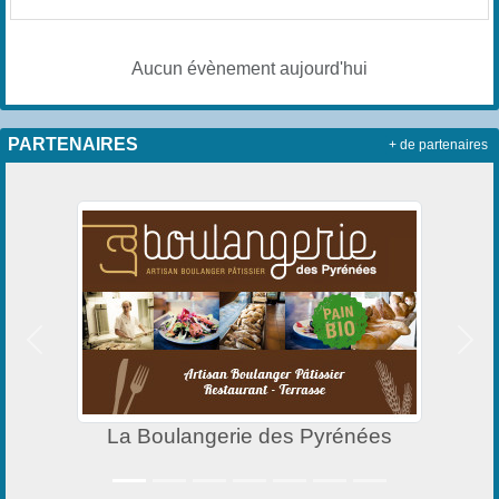
Aucun évènement aujourd'hui
PARTENAIRES
+ de partenaires
Précedent
Suiv
La Boulangerie des Pyrénées