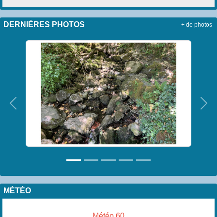
DERNIÈRES PHOTOS
+ de photos
Précedent
Sui
MÉTÉO
Météo 60