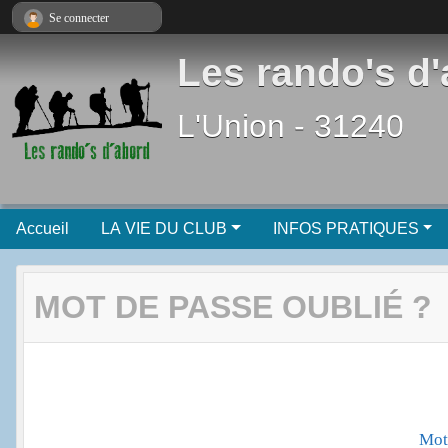
Panneau de gestion des cookies
Se connecter
Les rando's d
L'Union - 31240
Accueil
LA VIE DU CLUB
INFOS PRATIQUES
MOT DE PASSE OUBLIÉ ?
Mot