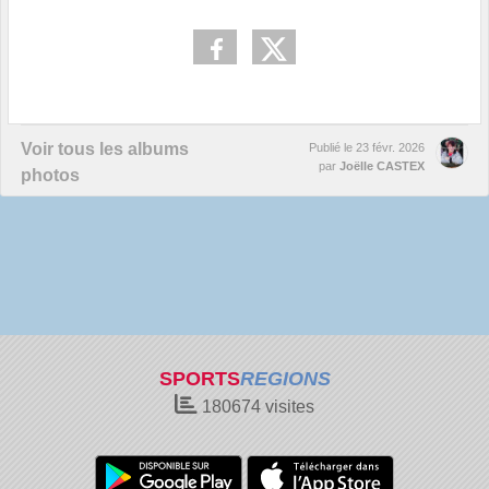
Voir tous les albums
Publié le
23 févr. 2026
par
Joëlle CASTEX
photos
SPORTS
REGIONS
180674
visites