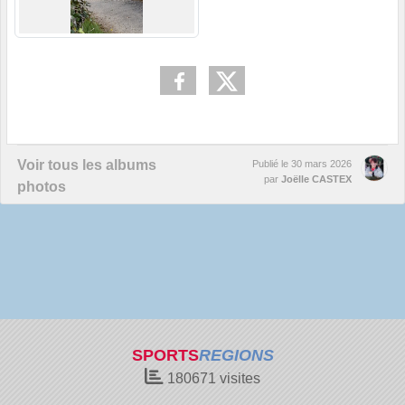
Voir tous les albums
Publié le
30 mars 2026
par
Joëlle CASTEX
photos
SPORTS
REGIONS
180671
visites