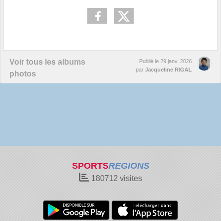
Voir tous les albums
Publié le
29 janv. 2026
par
Jacqueline RIGAL
photos
SPORTS
REGIONS
180712
visites