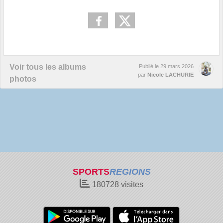
Voir tous les albums
Publié le
29 mars 2026
par
Nicole LACHURIE
photos
SPORTS
REGIONS
180728
visites