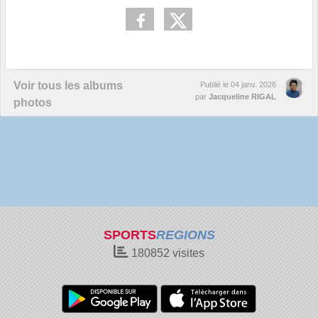
Voir tous les albums
Publié le
04 janv. 2026
par
Jacqueline RIGAL
photos
SPORTS
REGIONS
180852
visites