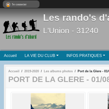
Panneau de gestion des cookies
Se connecter
Les rando's d
L'Union - 31240
Accueil
LA VIE DU CLUB
INFOS PRATIQUES
Accueil
2019-2020
Les albums photos
Port de la Glere - 01
PORT DE LA GLERE - 01/0