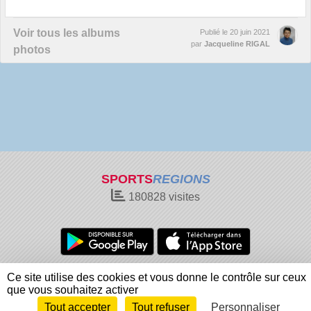
Voir tous les albums
Publié le
20 juin 2021
par
Jacqueline RIGAL
photos
SPORTS
REGIONS
180828
visites
Charte cookies
Gestion des cookies
Ce site utilise des cookies et vous donne le contrôle sur ceux
Informations légales
Signaler un contenu inapproprié
que vous souhaitez activer
Tout accepter
Tout refuser
Personnaliser
Envie de participer ?
Connexion