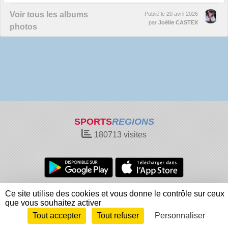
Voir tous les albums
Publié le
20 avril 2026
par
Joëlle CASTEX
photos
SPORTS
REGIONS
180713
visites
Charte cookies
Gestion des cookies
Ce site utilise des cookies et vous donne le contrôle sur ceux
Informations légales
Signaler un contenu inapproprié
que vous souhaitez activer
Tout accepter
Tout refuser
Personnaliser
Envie de participer ?
Connexion