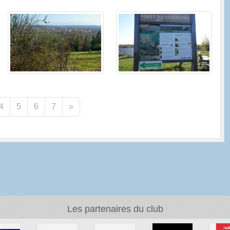
4
5
6
7
»
Les partenaires du club