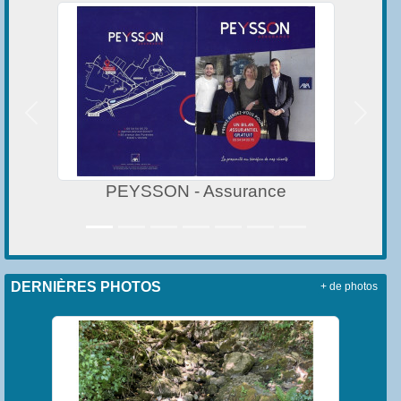
Précedent
Suivan
ance
La Boulangerie des Pyrén
DERNIÈRES PHOTOS
+ de photos