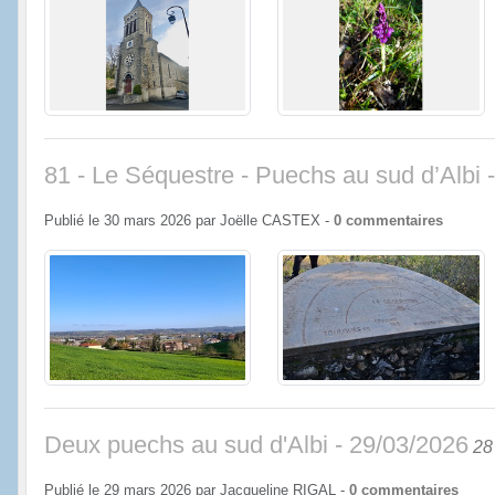
81 - Le Séquestre - Puechs au sud d’Albi 
Publié le
30 mars 2026
par
Joëlle CASTEX
-
0
commentaires
Deux puechs au sud d'Albi - 29/03/2026
28
Publié le
29 mars 2026
par
Jacqueline RIGAL
-
0
commentaires