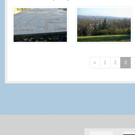
«
1
2
3