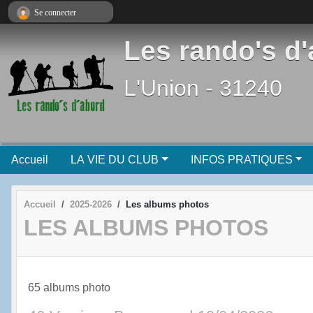
Panneau de gestion des cookies
Se connecter
Les rando's d
L'Union - 31240
Accueil
LA VIE DU CLUB
INFOS PRATIQUES
Accueil
2025-2026
Les albums photos
LES ALBUMS PHOTOS
65 albums photo