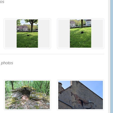
tos
 photos