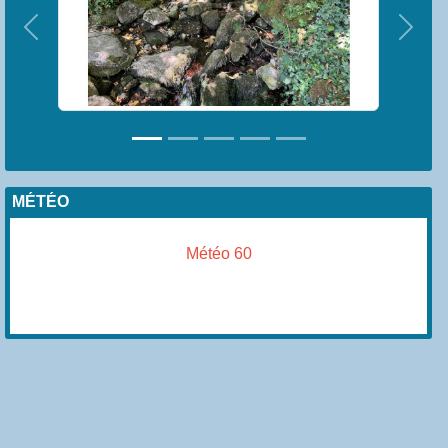
Précedent
Suiva
MÉTÉO
Météo 60