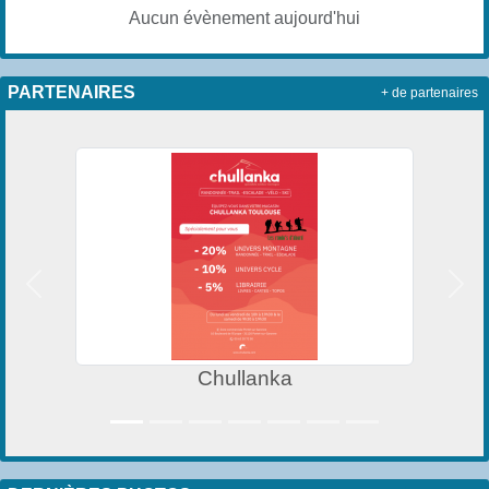
Aucun évènement aujourd'hui
PARTENAIRES
+ de partenaires
Précedent
Suiv
Chullanka